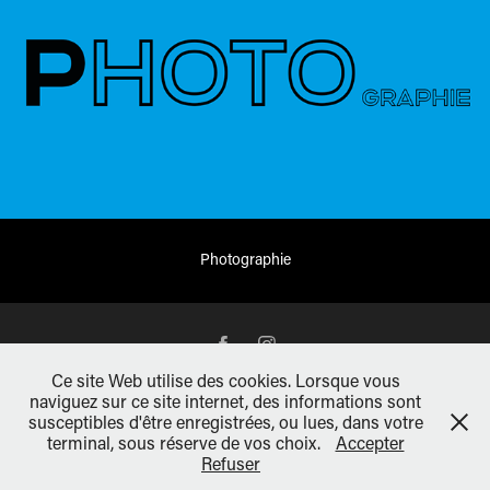
Photographie
Ce site Web utilise des cookies. Lorsque vous
Entreprises | Collectivités | Associations | Administrations
naviguez sur ce site internet, des informations sont
Un bureau à Pusey pour vous accueillir et travail à distance possible.
susceptibles d'être enregistrées, ou lues, dans votre
terminal, sous réserve de vos choix.
Accepter
ZA de l'Oasis - 70000 PUSEY - 06 32 41 59 53 - 03 63 77 18 07 -
Refuser
www.myfiligrane.com - SIRET 811 018 464 00032 - APE 1813Z